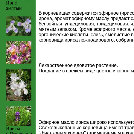
Ирис
желтый
В корневищах содержится эфирное (ирисов
ирона, аромат эфирному маслу придают 
бензойная, ундециловая, тридециловая, 
мятным запахом. Кроме эфирного масла, 
органические кислоты, слизь, смолистые 
корневища ириса ложноаирового, собранно
Лекарственное ядовитое растение.
Поедание в свежем виде цветов и корня м
Эфирное масло ириса широко использует
Свежевыкопанные корневища имеют травя
Ирисы
"фиалковым корнем" (применяемым в конди
("Петушки")