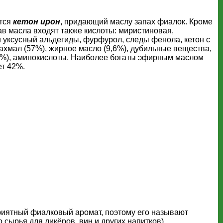
ется
кетон ирон
, придающий маслу запах фиалок. Кроме
тав масла входят также кислоты: миристиновая,
 уксусный альдегиды, фурфурол, следы фенола, кетон с
хмал (57%), жирное масло (9,6%), дубильные вещества,
,23%), аминокислоты. Наиболее богаты эфирным маслом
ет 42%.
иятный фиалковый аромат, поэтому его называют
сырья для ликёров, вин и других напитков).