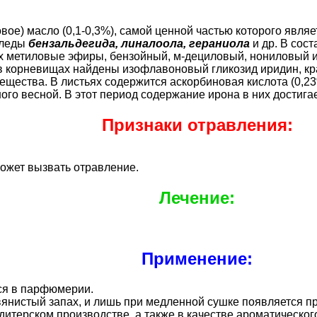
ое) масло (0,1-0,3%), самой ценной частью которого явля
следы
бензальдегида, линалоола, гераниола
и др. В сос
их метиловые эфиры, бензойный, м-дециловый, нониловый и
в корневищах найдены изофлавоновый гликозид иридин, кра
вещества. В листьях содержится аскорбиновая кислота (0
го весной. В этот период содержание ирона в них достига
Признаки отравления:
ожет вызвать отравление.
Лечение:
Применение:
ся в парфюмерии.
нистый запах, и лишь при медленной сушке появляется пр
терском производстве, а также в качестве ароматического 