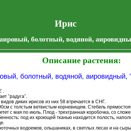
Ирис
аировый, болотный, водяной, аировидны
Описание растения:
ый, болотный, водяной, аировидный, "
E
.
ет "радуга".
видов диких ирисов из них 58 втречается в СНГ.
0см с толстым ветвистым корневищем. Стебель прямостояч
етет с мая по июль. Плод - трехгранная коробочка, со слож
енность: под их кроющей тканью находится полость, напол
е.
проточных водоемов, ольшаниках, в светлых лесах и на сыр