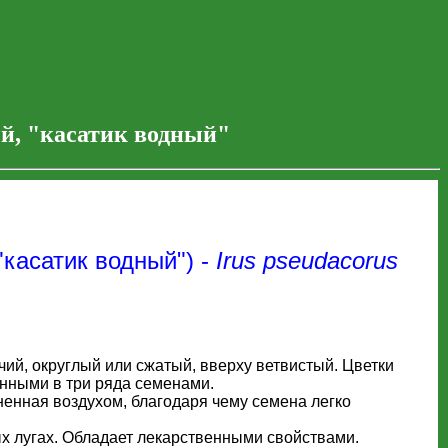
й, "касатик водный"
касатик водный") -
Irus pseudacorus
ий, округлый или сжатый, вверху ветвистый. Цветки
енными в три ряда семенами.
ненная воздухом, благодаря чему семена легко
ых лугах. Обладает лекарственными свойствами.